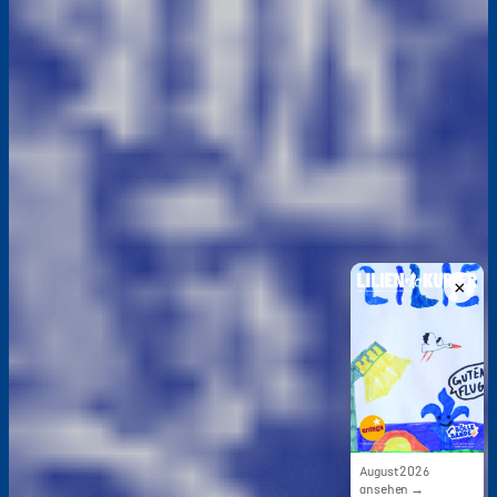
×
August 2026
ansehen →