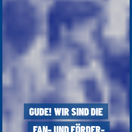
GUDE! WIR SIND DIE
FAN- UND FÖRDER­