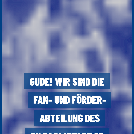
GUDE! WIR SIND DIE
FAN- UND FÖRDER­
ABTEILUNG DES