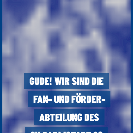
GUDE! WIR SIND DIE
FAN- UND FÖRDER­
ABTEILUNG DES