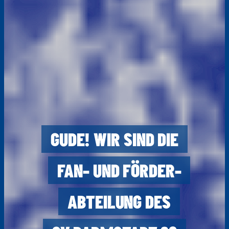
GUDE! WIR SIND DIE
FAN- UND FÖRDER­
ABTEILUNG DES